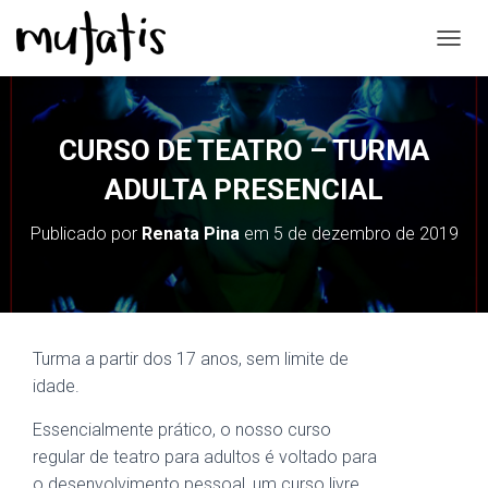
A
L
T
E
R
CURSO DE TEATRO – TURMA
N
A
ADULTA PRESENCIAL
R
N
Publicado por
Renata Pina
em
5 de dezembro de 2019
A
V
E
G
A
Ç
Turma a partir dos 17 anos, sem limite de
Ã
idade.
O
Essencialmente prático, o nosso curso
regular de teatro para adultos é voltado para
o desenvolvimento pessoal, um curso livre