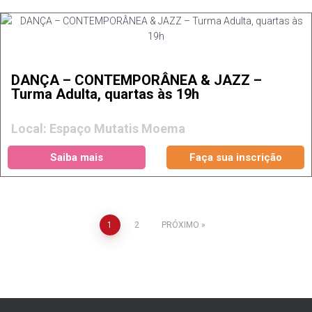
DANÇA – CONTEMPORÂNEA & JAZZ –
Turma Adulta, quartas às 19h
Local: Espaço Mutatis Moema
Saiba mais
Faça sua inscrição
aginação
1
2
PRÓXIMO
e
osts